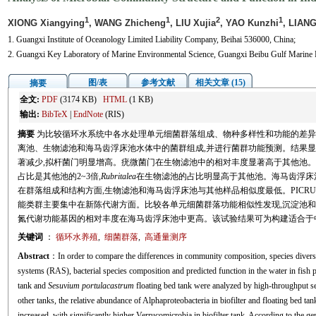
1
1
2
1
XIONG Xiangying
, WANG Zhicheng
, LIU Xujia
, YAO Kunzhi
, LIANG
1. Guangxi Institute of Oceanology Limited Liability Company, Beihai 536000, China;
2. Guangxi Key Laboratory of Marine Environmental Science, Guangxi Beibu Gulf Marine
图/表
参考文献
相关文章 (15)
摘要
全文:
PDF
(3174 KB)
HTML
(1 KB)
输出:
BibTeX
|
EndNote
(RIS)
摘要
为比较循环水系统中各水处理单元细菌群落组成、物种多样性和功能的差异
离池、生物滤池和海马齿浮床池水体中的菌群组成,并进行菌群功能预测。结果显示
著减少,拟杆菌门明显增高。疣微菌门在生物滤池中的相对丰度显著高于其他池。
占比是其他池的2~3倍,
Rubritalea
在生物滤池的占比明显高于其他池。海马齿浮床
在群落组成和结构方面,生物滤池和海马齿浮床池与其他样品相似度最低。PICRU
能类群主要集中在新陈代谢方面。比较各单元细菌群落功能相似性发现,沉淀池和
氮代谢功能基因的相对丰度在海马齿浮床池中更高。该试验结果可为构建适合于
关键词
：
循环水养殖
,
细菌群落
,
高通量测序
Abstract
：In order to compare the differences in community composition, species diversity
systems (RAS), bacterial species composition and predicted function in the water in fish pr
tank and
Sesuvium portulacastrum
floating bed tank were analyzed by high-throughput s
other tanks, the relative abundance of Alphaproteobacteria in biofilter and floating bed t
increased, with significantly higher Verrucomicrobia in biofilter tank. According to the g