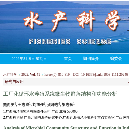
2026年8月9日 星期日
首页
期刊简介
编委会
水产科学
2022
,
Vol. 41
Issue (5)
:
810-819 DOI: 10.16378/j.cnki.1003-1111.20246
研究与应用
工厂化循环水养殖系统微生物群落结构和功能分析
1
1
2
1
1
熊向英
, 王志成
, 刘旭佳
, 姚坤志
, 梁志辉
1.广西海洋研究所有限责任公司,广西 北海 536000;
2.广西科学院 广西北部湾海洋研究中心,广西近海海洋环境科学重点实验室,广西 南宁 5
Analysis of Microbial Community Structure and Function in Ind