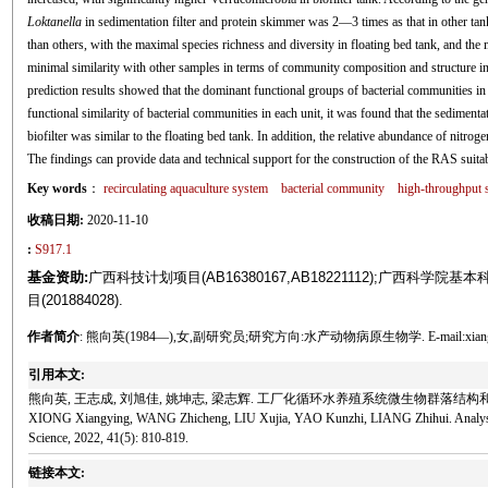
Loktanella
in sedimentation filter and protein skimmer was 2—3 times as that in other t
than others, with the maximal species richness and diversity in floating bed tank, and the 
minimal similarity with other samples in terms of community composition and structure in
prediction results showed that the dominant functional groups of bacterial communities 
functional similarity of bacterial communities in each unit, it was found that the sedimenta
biofilter was similar to the floating bed tank. In addition, the relative abundance of nitro
The findings can provide data and technical support for the construction of the RAS suita
Key words
：
recirculating aquaculture system
bacterial community
high-throughput 
收稿日期:
2020-11-10
:
S917.1
基金资助:
广西科技计划项目(AB16380167,AB18221112);广西科学院基
目(201884028).
作者简介
: 熊向英(1984—),女,副研究员;研究方向:水产动物病原生物学. E-mail:xiangyin
引用本文:
熊向英, 王志成, 刘旭佳, 姚坤志, 梁志辉. 工厂化循环水养殖系统微生物群落结构和功能分析[J].
XIONG Xiangying, WANG Zhicheng, LIU Xujia, YAO Kunzhi, LIANG Zhihui. Analysis of 
Science, 2022, 41(5): 810-819.
链接本文: