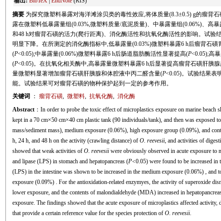
输出:
BibTeX
|
EndNote
(RIS)
摘要
为探究微塑料暴露对海洋滩涂贝类的毒性效应,将体质量(8.3±0.5) g的瘤背石磺暂养在7
露在微塑料低暴露量组(0.03%,微塑料质量/底泥质量)、中暴露量组(0.06%)、高暴露
和48 h对瘤背石磺的活力(爬行距离)、消化酶活性和抗氧化酶活性的影响。试验
明显下降。在所测定的消化酶指标中,低暴露量(0.03%)微塑料暴露6 h后瘤背
(
P
<0.05);中暴露量(0.06%)微塑料暴露6 h后肠道脂肪酶活性显著提高(
P
<0.05)
(
P
<0.05)。在抗氧化相关酶中,高暴露量微塑料暴露6 h后显著提高瘤背石磺肝
量微塑料显著增加瘤背石磺肝胰腺和体腔液中丙二醛含量(
P
<0.05)。试验结
能。试验结果可对瘤背石磺的物种保护起到一定的参考作用。
关键词
：
瘤背石磺
,
微塑料
,
抗氧化酶
,
消化酶
Abstract
：In order to probe the toxic effect of microplastics exposure on marine beach sh
kept in a 70 cm×50 cm×40 cm plastic tank (90 individuals/tank), and then was exposed to
mass/sediment mass), medium exposure (0.06%), high exposure group (0.09%), and control
h, 24 h, and 48 h on the activity (crawling distance) of
O. reevesii
, and activities of dige
showed that weak activities of
O. reevesii
were obviously observed in acute exposure to mi
and lipase (LPS) in stomach and hepatopancreas (
P<
0.05) were found to be increased in t
(LPS) in the intestine was shown to be increased in the medium exposure (0.06%) , and to 
exposure (0.09%) . For the antioxidation-related enzymyes, the activity of superoxide di
lower exposure, and the contents of malondialdehyde (MDA) increased in hepatopancreas
exposure. The findings showed that the acute exposure of microplastics affected activity, 
that provide a certain reference value for the species protection of
O. reevesii
.