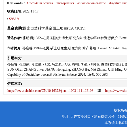
Key words
：
Onchidium reevesii
microplastics
antioxidation enzyme
digestive en
收稿日期:
2022-11-17
:
S968.9
基金资助:
国家自然科学基金面上项目(32071615).
通讯作者:
张明明(1982—),男,副教授,博士;研究方向:生态学和物种资源保护. E-mail:zha
作者简介
: 孙启睿(1999—),男,硕士研究生;研究方向:水产养殖. E-mail: 2756428187@q
引用本文:
孙启睿, 张继武, 蒋红星, 张虎, 马之豪, 仇明, 乔帼, 李强, 张明明. 微塑料对瘤背石磺活力
SUN Qirui, ZHANG Jiwu, JIANG Hongxing, ZHANG Hu, MA Zhihao, QIU Ming, QIAO Gu
Capability of
Onchidium reevesii. Fisheries Science, 2024, 43(4): 550-560.
链接本文:
https://www.shchkx.com/CN/10.16378/j.cnki.1003-1111.22108
或
https://www.s
版权所有
地址: 大连市沙河口区黑石礁街50号（116023） 电话:
本系统由
北京