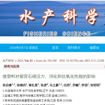
2026年8月7日 星期五
首页
期刊简介
编委会
水产科学
2024
,
Vol. 43
Issue (4)
:
550-560 DOI: 10.16378/j.cnki.1003-1111.22108
研究与应用
微塑料对瘤背石磺活力、消化和抗氧化性能的影响
1,2
2
3
4
1,2
2
2
2
2
孙启睿
, 张继武
, 蒋红星
, 张虎
, 马之豪
, 仇明
, 乔帼
, 李强
, 张明明
1.大连海洋大学 水产与生命学院,辽宁 大连 116023;
2.盐城工学院 海洋与生物工程学院,江苏 盐城 224051;
3.常州市武进区南夏墅街道农村工作局,江苏 常州 213166;