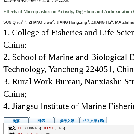
4.江苏省海洋水产研究所,江苏 南通 226007
Effects of Microplastics on Activity, Digestion and Antioxidation
1,2
2
3
4
SUN Qirui
, ZHANG Jiwu
, JIANG Hongxing
, ZHANG Hu
, MA Zhiha
1. College of Fisheries and Life Sci
China;
2. School of Marine and Biological E
Technology, Yancheng 224051, Chin
3. Rural Work Bureau, Nanxiashu Str
China;
4. Jiangsu Institute of Marine Fishe
图/表
参考文献
相关文章 (15)
摘要
全文:
PDF
(1108 KB)
HTML
(1 KB)