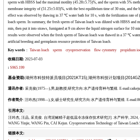
sperm with HBSS had the maximal motility (45.28±5.75)%, and the sperm with 5% metha
membrane integrity of (51.25±5.03)%, with the best equilibrium time of 30 min, and the b
effect was observed by thawing in 37 ℃ water bath for 10 s, with the fertilization rate o
loach sperm. In summary, the fresh sperm of Taiwan loach was diluted with HBSS and m
min, then put it into straws, fumigated at 9 cm above the liquid nitrogen surface for 10 m
results were observed when the fresh sperm of Taiwan loach was thawed in a 37 ℃ water 
artificial breeding and germplasm resource protection of Taiwan loach.
Key words
：
Taiwan loach
sperm
cryopreservation
flow cytometry
propidium io
收稿日期:
2023-07-03
:
S965.199
基金资助:
湖州市科技特派员项目(2021KT15);湖州市科技计划项目(2014GZ0
通讯作者:
采克俊(1975—),男,副教授;研究方向:水产遗传育种与繁殖. E-mail:caikejun@
作者简介
: 汪吟杰(1998—),女,硕士研究生;研究方向:水产遗传育种与繁殖. E-mail:8608
引用本文:
汪吟杰, 汪品, 采克俊. 台湾泥鳅精子超低温冷冻保存技术研究[J]. 水产科学, 2024, 43(6)
WANG Yinjie, WANG Pin, CAI Kejun. Cryopreservation Technology of Taiwan Loach Spe
链接本文: