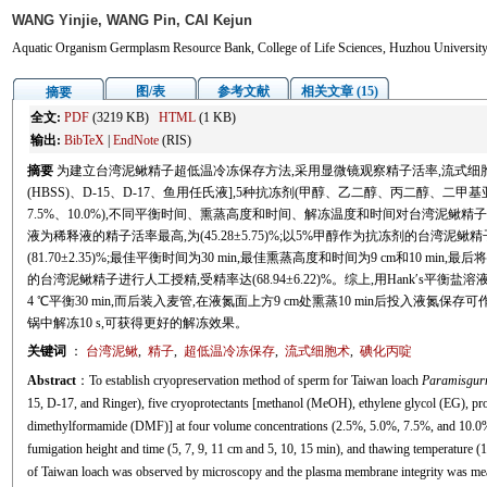
WANG Yinjie, WANG Pin, CAI Kejun
Aquatic Organism Germplasm Resource Bank, College of Life Sciences, Huzhou Universit
图/表
参考文献
相关文章 (15)
摘要
全文:
PDF
(3219 KB)
HTML
(1 KB)
输出:
BibTeX
|
EndNote
(RIS)
摘要
为建立台湾泥鳅精子超低温冷冻保存方法,采用显微镜观察精子活率,流式细胞术
(HBSS)、D-15、D-17、鱼用任氏液],5种抗冻剂(甲醇、乙二醇、丙二醇、二甲
7.5%、10.0%),不同平衡时间、熏蒸高度和时间、解冻温度和时间对台湾泥鳅精
液为稀释液的精子活率最高,为(45.28±5.75)%;以5%甲醇作为抗冻剂的台湾泥鳅精子
(81.70±2.35)%;最佳平衡时间为30 min,最佳熏蒸高度和时间为9 cm和10 m
的台湾泥鳅精子进行人工授精,受精率达(68.94±6.22)%。综上,用Hank′s平衡
4 ℃平衡30 min,而后装入麦管,在液氮面上方9 cm处熏蒸10 min后投入液氮
锅中解冻10 s,可获得更好的解冻效果。
关键词
：
台湾泥鳅
,
精子
,
超低温冷冻保存
,
流式细胞术
,
碘化丙啶
Abstract
：To establish cryopreservation method of sperm for Taiwan loach
Paramisgur
15, D-17, and Ringer), five cryoprotectants [methanol (MeOH), ethylene glycol (EG), p
dimethylformamide (DMF)] at four volume concentrations (2.5%, 5.0%, 7.5%, and 10.0%), 
fumigation height and time (5, 7, 9, 11 cm and 5, 10, 15 min), and thawing temperature (1
of Taiwan loach was observed by microscopy and the plasma membrane integrity was meas