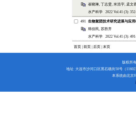
崔晓琳, 丁志雯, 米浩宇, 孟文蓉
水产科学 2022 Vol.41 (3): 352-
491
生物絮团技术研究进展与应用
韩佳民, 苏胜齐
水产科学 2022 Vol.41 (3): 491-
首页 | 前页 |
后页
|
末页
版权所有
地址: 大连市沙河口区黑石礁街50号（116023） 电话:
本系统由
北京