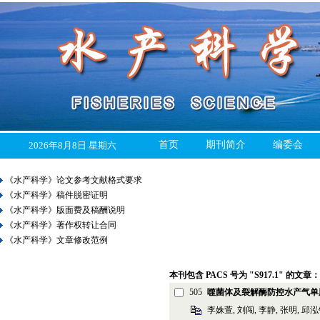
首页
期刊简介
编委会
2026年8月8日 星期六
《水产科学》论文参考文献格式要求
《水产科学》稿件脱密证明
《水产科学》版面费及稿酬说明
《水产科学》著作权转让合同
《水产科学》文章修改范例
本刊包含 PACS 号为 "S917.1" 的文章：
505
噬菌体及裂解酶防控水产气单
李姝萱, 刘闯, 李静, 张明, 邱泓