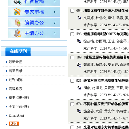
水产科学 2024 Vol.43 (6): 885-
694
增喂无根萍对全州禾花鲤生长
文露婷, 杜雪松, 李哲, 武霞, 黄
水产科学 2024 Vol.43 (5): 694-
598
鲤疱疹病毒Ⅱ型ORF72单克
徐超楠, 孙雨雨, 王佳, 郭宝琴,
水产科学 2024 Vol.43 (4): 598-
在线期刊
189
3株肠道原籍菌在美洲鳗鲡养
最新录用
魏成业, 杨红玲, 夏孟婷, 聂庆
当期目录
水产科学 2024 Vol.43 (2): 189-
过刊浏览
921
斑节对虾混养池塘微生物群落
周磊, 赵泽龙, 关晓燕, 王摆, 
高级检索
水产科学 2023 Vol.42 (6): 921-
摘要点击排行
674
不同种群罗氏沼虾幼体的肠道
全文下载排行
施金谷, 武霞, 黄光华, 杨慧赞, 
Email Alert
水产科学 2023 Vol.42 (4): 674-
241
光谱对红鳍东方鲀幼鱼肠道微