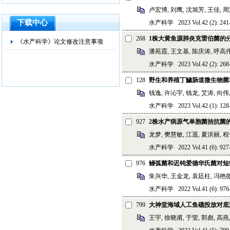
卢宏博, 刘鹰, 沈旭芳, 王佳, 
下载中心
水产科学 2023 Vol.42 (2): 241-
268
1株大黄鱼源肺炎克雷伯菌的
《水产科学》论文修改注意事项
潘苑霞, 王文基, 陈庆涛, 呼高
水产科学 2023 Vol.42 (2): 268-
128
野生和养殖丁鱥肠道微生物菌
钱逸, 许沁宇, 钱龙, 艾涛, 向伟
水产科学 2023 Vol.42 (1): 128-
927
2株水产病原气单胞菌拮抗菌
龙梦, 樊慧敏, 江遥, 夏洪丽, 
水产科学 2022 Vol.41 (6): 927-
976
鳗弧菌和迟钝爱德华氏菌对短
朱兴华, 王金龙, 袁廷柱, 冯艳微
水产科学 2022 Vol.41 (6): 976-
799
大神堂海域人工鱼礁投放对底
王宇, 徐晓甫, 于莹, 郭彪, 高燕