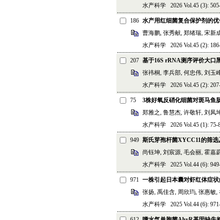
水产科学 2026 Vol.45 (3): 505-
186
水产用红细菌复合保护剂的优
曹海鹏, 张秀献, 郑绪瑞, 宋新成
水产科学 2026 Vol.45 (2): 186-
207
基于16S rRNA测序评价大
张祎桐, 李兵部, 何忠伟, 刘玉峰
水产科学 2026 Vol.45 (2): 207-
75
3株好氧反硝化细菌对斑马鱼
郑雅之, 鲁慧杰, 许敬轩, 刘凤坤
水产科学 2026 Vol.45 (1): 75-8
949
斯氏芽孢杆菌XYCC11的筛
尚钰坤, 刘宸源, 毛会丽, 霍嘉蔚
水产科学 2025 Vol.44 (6): 949-
971
一株引起日本囊对虾红体症状
张扬, 禹佳含, 周欣玙, 张惠敏, 
水产科学 2025 Vol.44 (6): 971-
612
嗜水气单胞菌AhyR基因缺