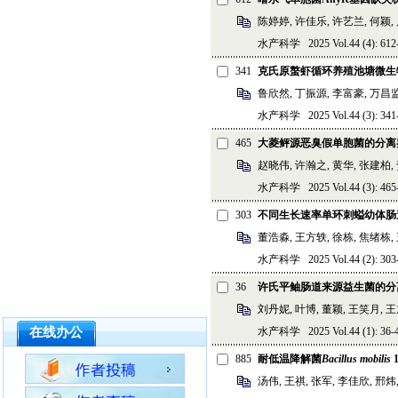
陈婷婷, 许佳乐, 许艺兰, 何颖,
水产科学 2025 Vol.44 (4): 612-
341
克氏原螯虾循环养殖池塘微生
鲁欣然, 丁振源, 李富豪, 万昌
水产科学 2025 Vol.44 (3): 341-
465
大菱鲆源恶臭假单胞菌的分离
赵晓伟, 许瀚之, 黄华, 张建柏,
水产科学 2025 Vol.44 (3): 465-
303
不同生长速率单环刺螠幼体肠
董浩淼, 王方轶, 徐栋, 焦绪栋,
水产科学 2025 Vol.44 (2): 303-
36
许氏平鲉肠道来源益生菌的分
刘丹妮, 叶博, 董颖, 王笑月, 
在线办公
水产科学 2025 Vol.44 (1): 36-4
885
耐低温降解菌
Bacillus mobilis
汤伟, 王祺, 张军, 李佳欣, 邢炜