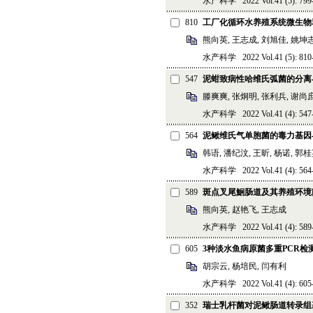
水产科学 2022 Vol.41 (5): 799-
810
工厂化循环水养殖系统微生物
熊向英, 王志成, 刘旭佳, 姚坤
水产科学 2022 Vol.41 (5): 810-
547
泥蚶致病性哈维氏弧菌的分离
滕爽爽, 张炯明, 张利兵, 谢尚庶
水产科学 2022 Vol.41 (4): 547-
564
泥鳅维氏气单胞菌的毒力基因
韩语, 潘纪汶, 王昕, 杨诺, 郭桂
水产科学 2022 Vol.41 (4): 564-
589
斑点叉尾鮰肠道及其养殖环境
熊向英, 赵艳飞, 王志成
水产科学 2022 Vol.41 (4): 589-
605
3种淡水鱼病原菌多重PCR检
胡宗云, 杨培民, 闫有利
水产科学 2022 Vol.41 (4): 605-
352
瑞士乳杆菌对泥鳅肠道转录组