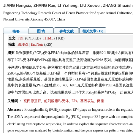
JIANG Hongxia, ZHANG Ran, LI Yizheng, LIU Xuewei, ZHANG Shuaish
Engineering Technology Research Center of Henan Province for Aquatic Animal Cultivation,
Normal University,Xinxiang 453007, China
图/表
参考文献
相关文章 (15)
摘要
全文:
PDF
(6713 KB)
HTML
(1 KB)
输出:
BibTeX
|
EndNote
(RIS)
摘要
前列腺素E
(PGE
)受体EP4在动物体的卵巢发育、排卵和生殖调控方面具
2
2
得了PGE
受体EP4(PcEP4)基因的具有完整开放阅读框的cDNA序列。为阐
2
序列进行生物信息学分析,并利用实时荧光定量PCR方法对该基因的表达模式进行检
2505 bp,编码835个氨基酸;PcEP4是一个典型的具有7个跨膜α-螺旋结构的
性最高,亲缘关系最近。基因表达结果显示:PcEP4基因表达量在克氏原螯虾成熟卵巢
巢中的表达量最高;PGE
注射后36、48、60 h,克氏原螯虾卵巢中PcEP4基因表
2
卵率与对照组相比也升高。试验结果表明,EP4作为PGE
的受体与PGE
一起在克
2
2
关键词
：
克氏原螯虾
,
前列腺素E
受体
,
EP4
,
基因表达
,
卵巢
2
Abstract
：Prostaglandin E
(PGE
) receptor EP4 plays an important role in the regulat
2
2
The cDNA sequence of the prostaglandin E
(PGE
) receptor EP4 gene with the comple
2
2
clarkii
using transcriptome sequencing. In order to explore the sequence characteristics a
gene sequence was analyzed by bioinformatics, and the gene expression pattern was detect