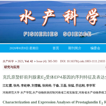
2026年8月9日 星期日
首页
期刊简介
编委会
水产科学
2023
,
Vol. 42
Issue (4)
:
585-593 DOI: 10.16378/j.cnki.1003-1111.21033
研究与应用
克氏原螯虾前列腺素E
受体EP4基因的序列特征及表达
2
江红霞, 张冉, 李屹铮, 刘雪巍, 张帅帅, 于淼, 王磊, 张猛, 乔志刚, 李学军
河南师范大学 水产学院,水产动物疾病控制河南省工程实验室,河南省水产动物养殖工程技
Characterization and Expression Analyses of Prostaglandin E
R
2