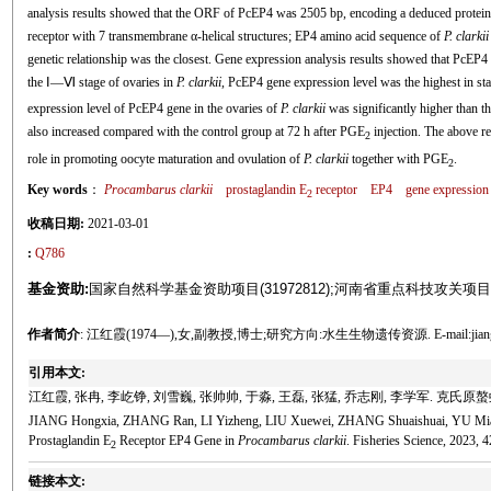
analysis results showed that the ORF of PcEP4 was 2505 bp, encoding a deduced protein 
receptor with 7 transmembrane α-helical structures; EP4 amino acid sequence of
P. clarkii
genetic relationship was the closest. Gene expression analysis results showed that PcEP4 
the Ⅰ—Ⅵ stage of ovaries in
P. clarkii
, PcEP4 gene expression level was the highest in st
expression level of PcEP4 gene in the ovaries of
P. clarkii
was significantly higher than th
also increased compared with the control group at 72 h after PGE
injection. The above re
2
role in promoting oocyte maturation and ovulation of
P. clarkii
together with PGE
.
2
Key words
：
Procambarus clarkii
prostaglandin E
receptor
EP4
gene expression
2
收稿日期:
2021-03-01
:
Q786
基金资助:
国家自然科学基金资助项目(31972812);河南省重点科技攻关项目(192
作者简介
: 江红霞(1974—),女,副教授,博士;研究方向:水生生物遗传资源. E-mail:jianghon
引用本文:
江红霞, 张冉, 李屹铮, 刘雪巍, 张帅帅, 于淼, 王磊, 张猛, 乔志刚, 李学军. 克氏
JIANG Hongxia, ZHANG Ran, LI Yizheng, LIU Xuewei, ZHANG Shuaishuai, YU Miao,
Prostaglandin E
Receptor EP4 Gene in
Procambarus clarkii
. Fisheries Science, 2023, 
2
链接本文: