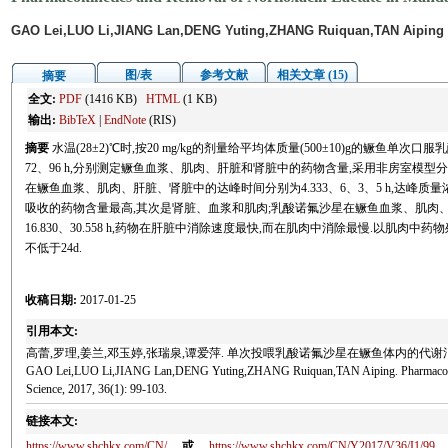
GAO Lei,LUO Li,JIANG Lan,DENG Yuting,ZHANG Ruiquan,TAN Aiping
图/表
参考文献
相关文章 (15)
摘要
全文:
PDF
(1416 KB)
HTML
(1 KB)
输出:
BibTeX
|
EndNote
(RIS)
摘要
水温(28±2)℃时,按20 mg/kg的剂量给平均体质量(500±10)g的鳜鱼单次口服
72、96 h,分别测定鳜鱼血浆、肌肉、肝脏和肾脏中的药物含量,采用非房室模
在鳜鱼血浆、肌肉、肝脏、肾脏中的达峰时间分别为4.333、6、3、5 h,达峰质量浓度分别为3
吸收的药物含量最高,其次是肾脏、血浆和肌肉;乳酸诺氟沙星在鳜鱼血浆、肌肉、肝脏、
16.830、30.558 h,药物在肝脏中消除速度最快,而在肌肉中消除最慢.以肌肉中
不低于24d.
收稿日期:
2017-01-25
引用本文:
高蕾,罗理,姜兰,邓玉婷,张瑞泉,谭爱萍. 单次投喂乳酸诺氟沙星在鳜鱼体内的代谢消除规律[J]. 
GAO Lei,LUO Li,JIANG Lan,DENG Yuting,ZHANG Ruiquan,TAN Aiping. Pharmacokinetics 
Science, 2017, 36(1): 99-103.
链接本文:
https://www.shchkx.com/CN/
或
https://www.shchkx.com/CN/Y2017/V36/I1/99