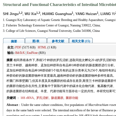
Structural and Functional Characteristics of Intestinal Microbio
1,2
1,3
1
1
SHI Jingu
, WU Xia
, HUANG Guanghua
, YANG Huizan
, LIANG Yi
1. Guangxi Key Laboratory of Aquatic Genetic Breeding and Healthy Aquaculture, Guangxi
2. Fisheries Technology Extension Center of Guangxi, Nanning 530022, China;
3. College of Life Sciences, Guangxi Normal University, Guilin 541006, China
图/表
参考文献
相关文章 (15)
摘要
全文:
PDF
(5175 KB)
HTML
(1 KB)
输出:
BibTeX
|
EndNote
(RIS)
摘要
相同养殖条件下,养殖5个种群的罗氏沼虾,选取同批次孵化20 d的罗氏沼虾幼
里兰卡种群、越南种群、孟加拉种群和自有品种1种群幼虾的肠道菌群进行分析。
孟加拉种群和自有品种1种群幼虾5个组共有的运算分类单元为256个,每组特有的运算分
种群幼虾的肠道菌群物种丰富度最高,越南种群幼虾的肠道菌群物种多样性最高。
杆菌门和厚壁菌门,但其丰度及其他菌群的组成存在差异,斯里兰卡种群肠道菌群中
的菌群功能也存在共性,主要集中于新陈代谢中的碳水化合物代谢、氨基酸代谢、
的肠道菌群在结构组成、丰度、代谢功能等方面存在一定的共性。本研究结果可
关键词
：
16S rRNA
,
罗氏沼虾
,
肠道菌群
,
菌群功能
Abstract
：Under the same culture conditions, five populations of
Macrobrachium rosen
days in the same batch were selected. The intestinal microflora of the larvae of Burmese 
population and own variety 1 population were analyzed by 16S rRNA high-throughput seq