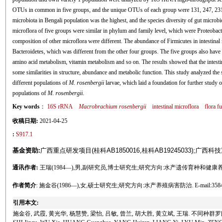
OTUs in common in five groups, and the unique OTUs of each group were 131, 247, 231, 1
microbiota in Bengali population was the highest, and the species diversity of gut microb
microflora of five groups were similar in phylum and family level, which were Proteobact
composition of other microflora were different. The abundance of Firmicutes in intestinal
Bacteroidetes, which was different from the other four groups. The five groups also ha
amino acid metabolism, vitamin metabolism and so on. The results showed that the intestin
some similarities in structure, abundance and metabolic function. This study analyzed the st
different populations of
M. rosenbergii
larvae, which laid a foundation for further study
populations of
M. rosenbergii
.
Key words
：
16S rRNA
Macrobrachium rosenbergii
intestinal microflora
flora f
收稿日期:
2021-04-25
:
S917.1
基金资助:
广西重点研发项目(桂科AB1850016,桂科AB19245033);广西科技重
通讯作者:
王瑞(1984—),男,副研究员,博士研究生;研究方向:水产遗传育种和健康养殖. E-ma
作者简介
: 施金谷(1986—),女,硕士研究生;研究方向:水产养殖病害防治. E-mail:358478
引用本文:
施金谷, 武霞, 黄光华, 杨慧赞, 梁怡, 吕敏, 曾兰, 胡大胜, 黄立斌, 王瑞. 不同种群罗氏