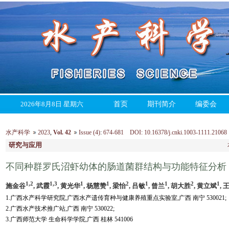
2026年8月8日 星期六
首页
期刊简介
编委会
水产科学
2023
,
Vol. 42
Issue (4)
:
674-681 DOI: 10.16378/j.cnki.1003-1111.21068
研究与应用
不同种群罗氏沼虾幼体的肠道菌群结构与功能特征分析
1,2
1,3
1
1
2
1
1
2
1
施金谷
, 武霞
, 黄光华
, 杨慧赞
, 梁怡
, 吕敏
, 曾兰
, 胡大胜
, 黄立斌
, 
1.广西水产科学研究院,广西水产遗传育种与健康养殖重点实验室,广西 南宁 530021;
2.广西水产技术推广站,广西 南宁 530022;
3.广西师范大学 生命科学学院,广西 桂林 541006