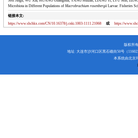
SHI Jingu, WU Xia, HUANG Guanghua, YANG Huizan, LIANG Yi, LYU Min, ZENG Lan, 
Microbiota in Different Populations of
Macrobrachium rosenbergii
Larvae. Fisheries Sc
链接本文:
https://www.shchkx.com/CN/10.16378/j.cnki.1003-1111.21068
或
https://www.s
版权所有
地址: 大连市沙河口区黑石礁街50号（116023） 电话:
本系统由
北京